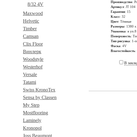
Производство
: Р
8/32 4V
Артикул
: JT 104
Гарантия
: 15
Maxwood
Класс
: 32
Helvetic
Цвет
: Тёмные
Размеры
: 1380 х
Timber
Упаковка
: в уп.8
Camsan
Поверхность
: Ти
Тип рисунка
: 1-
Clix Floor
Фаска
: 4V
Винлерк
Влагостойкость
:
Woodstyle
В закл
Westerhof
Versale
Tatami
Swiss KronoTex
Sensa by Classen
My Step
Mostflooring
Laminely
Kronopol
Joss Beaumont