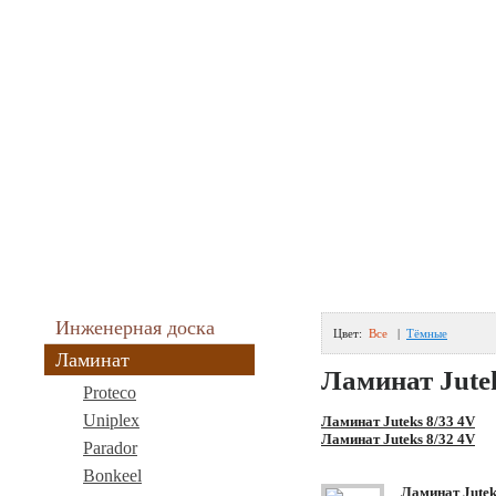
Главная
|
Доставка и оплата
|
Вопрос-Ответ
|
Контакты
Modapol
Теле
8(
Интернет-магазин ламината и напольных покрытий
8(
Зак
В вашей корзине:
0 позиций
E-ma
0 рублей
Режи
и вы
Инженерная доска
Цвет:
Все
|
Тёмные
Ламинат
Ламинат Jute
Proteco
Uniplex
Ламинат Juteks 8/33 4V
Ламинат Juteks 8/32 4V
Parador
Bonkeel
Ламинат Jutek