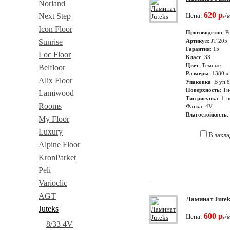
Norland
620 р.
Next Step
Цена:
/
Icon Floor
Производство
: Р
Sunrise
Артикул
: JT 205
Гарантия
: 15
Loc Floor
Класс
: 33
Цвет
: Тёмные
Belfloor
Размеры
: 1380 х
Alix Floor
Упаковка
: В уп.
Поверхность
: Ти
Lamiwood
Тип рисунка
: 1-
Rooms
Фаска
: 4V
Влагостойкость
:
My Floor
Luxury
В закл
Alpine Floor
KronParket
Peli
Varioclic
AGT
Ламинат Jutek
Juteks
600 р.
Цена:
/
8/33 4V