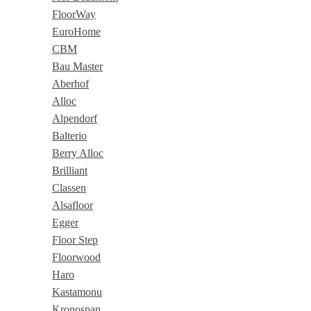
FloorWay
EuroHome
CBM
Bau Master
Aberhof
Alloc
Alpendorf
Balterio
Berry Alloc
Brilliant
Classen
Alsafloor
Egger
Floor Step
Floorwood
Haro
Kastamonu
Kronospan