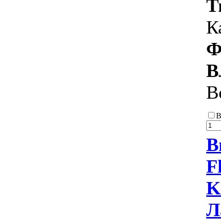
Т
К
Ф
В
В
В
В
F
K
Л