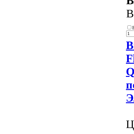
В
В
В
F
Q
п
Э
Ц