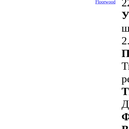
2
У
ш
2
П
Т
р
Т
Д
Ф