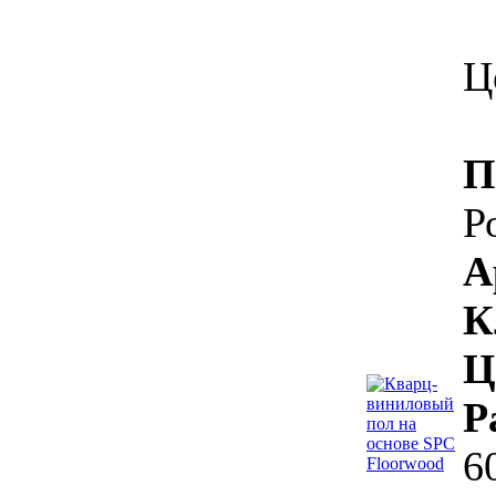
Ц
П
Р
А
К
Ц
Р
6