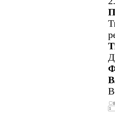
2
П
Т
р
Т
Д
Ф
В
В