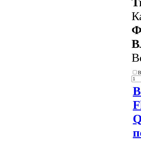
Т
К
Ф
В
В
В
В
F
Q
п