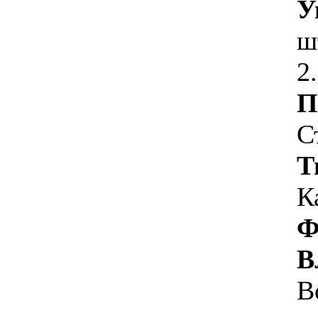
У
ш
2
П
С
Т
К
Ф
В
В