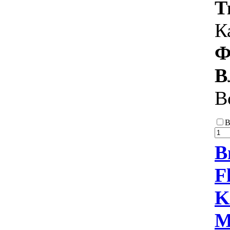
Т
К
Ф
В
В
В
В
F
K
М