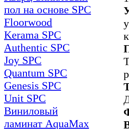
пол на основе SPC
Floorwood
у
Kerama SPC
к
Authentic SPC
Joy SPC
Т
Quantum SPC
р
Genesis SPC
Unit SPC
Виниловый
ламинат AquaMax