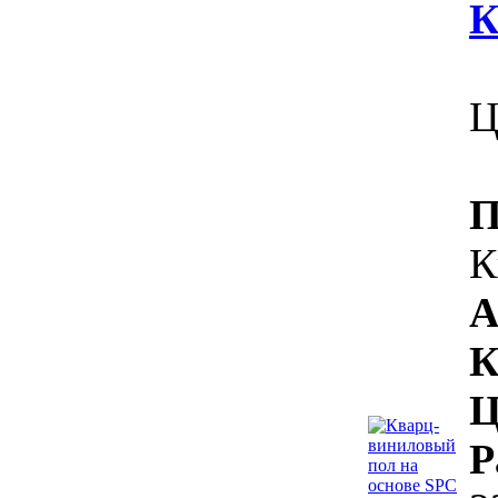
К
Ц
П
К
А
К
Ц
Р