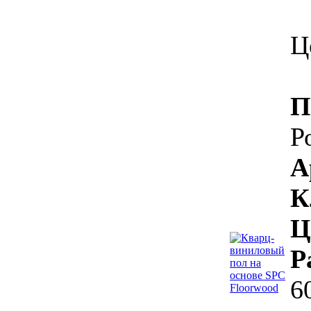
Ц
П
Р
А
К
Ц
Р
6