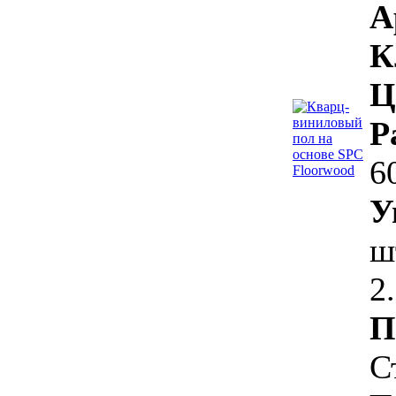
А
К
Ц
Р
6
У
ш
2
П
С