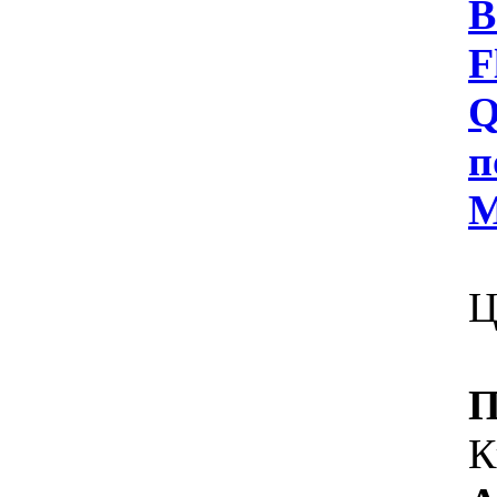
В
F
Q
п
М
Ц
П
К