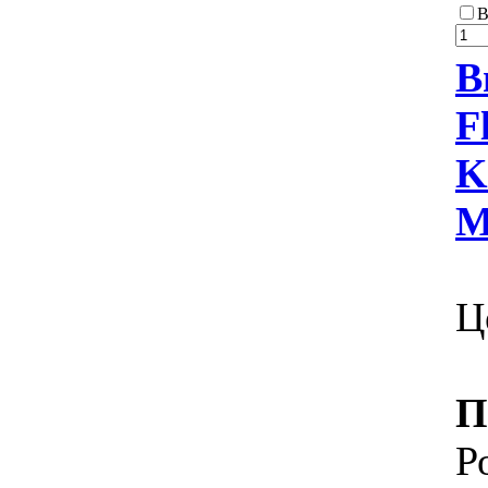
В
В
F
K
М
Ц
П
Р