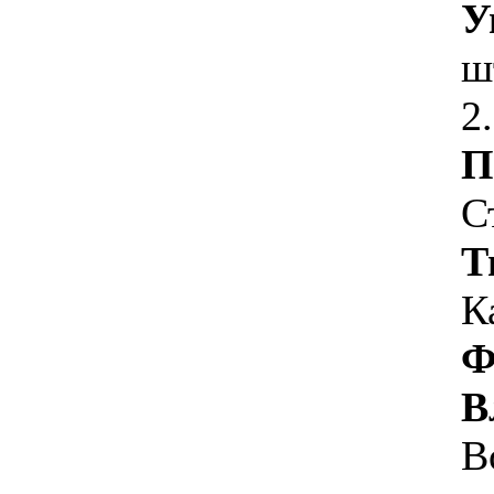
У
ш
2
П
С
Т
К
Ф
В
В