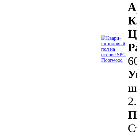
А
К
Ц
Р
6
У
ш
2
П
С