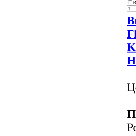
В
В
F
K
Н
Ц
П
Р