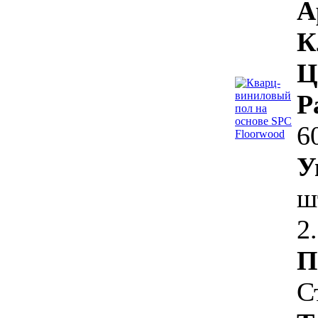
А
К
Ц
Р
6
У
ш
2
П
С