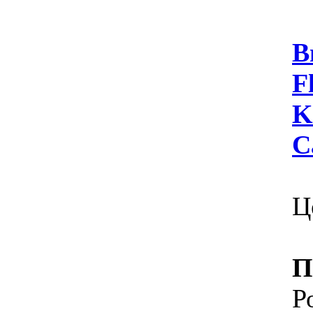
В
F
K
С
Ц
П
Р