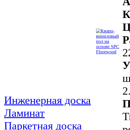
А
К
Ц
Р
2
У
ш
2
Инженерная доска
П
Ламинат
Т
Паркетная доска
р