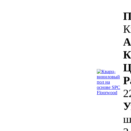
П
К
А
К
Ц
Р
2
У
ш