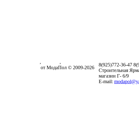
Паркетная доска
,
ламинат
,
8(925)772-36-47
8(
массивная доска
от МодаПол © 2009-2026
Строительная Ярм
магазин Г- 6/9
E-mail:
modapol@ya