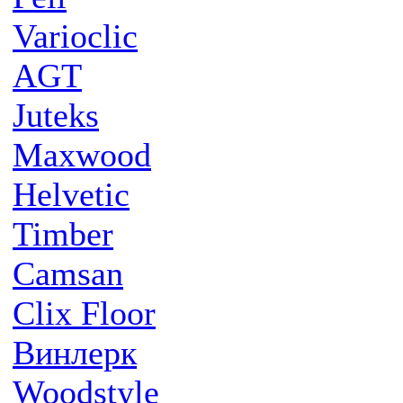
Varioclic
AGT
Juteks
Maxwood
Helvetic
Timber
Camsan
Clix Floor
Винлерк
Woodstyle