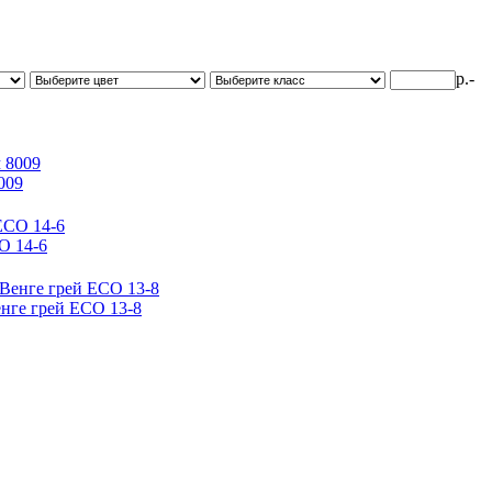
р.-
009
О 14-6
енге грей ЕСО 13-8