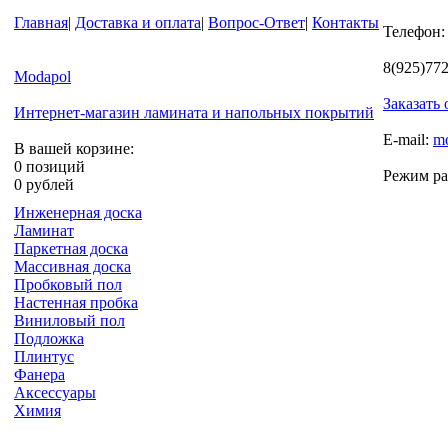
Главная
|
Доставка и оплата
|
Вопрос-Ответ
|
Контакты
Телефон:
8(925)77
Modapol
Заказать
Интернет-магазин ламината и напольных покрытий
E-mail:
m
В вашей корзине:
0 позиций
Режим ра
0 рублей
Инженерная доска
Ламинат
Паркетная доска
Массивная доска
Пробковый пол
Настенная пробка
Виниловый пол
Подложка
Плинтус
Фанера
Аксессуары
Химия