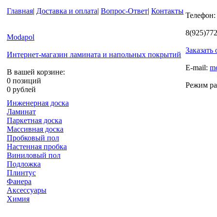
Главная
|
Доставка и оплата
|
Вопрос-Ответ
|
Контакты
Телефон:
8(925)77
Modapol
Заказать
Интернет-магазин ламината и напольных покрытий
E-mail:
m
В вашей корзине:
0 позиций
Режим ра
0 рублей
Инженерная доска
Ламинат
Паркетная доска
Массивная доска
Пробковый пол
Настенная пробка
Виниловый пол
Подложка
Плинтус
Фанера
Аксессуары
Химия