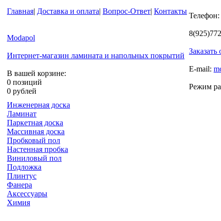
Главная
|
Доставка и оплата
|
Вопрос-Ответ
|
Контакты
Телефон:
8(925)77
Modapol
Заказать
Интернет-магазин ламината и напольных покрытий
E-mail:
m
В вашей корзине:
0 позиций
Режим ра
0 рублей
Инженерная доска
Ламинат
Паркетная доска
Массивная доска
Пробковый пол
Настенная пробка
Виниловый пол
Подложка
Плинтус
Фанера
Аксессуары
Химия