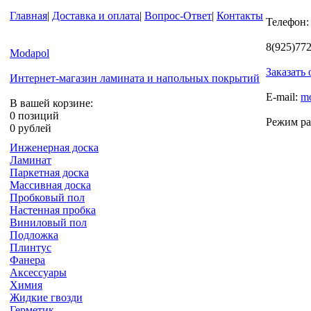
Главная
|
Доставка и оплата
|
Вопрос-Ответ
|
Контакты
Телефон:
8(925)77
Modapol
Заказать
Интернет-магазин ламината и напольных покрытий
E-mail:
m
В вашей корзине:
0 позиций
Режим ра
0 рублей
Инженерная доска
Ламинат
Паркетная доска
Массивная доска
Пробковый пол
Настенная пробка
Виниловый пол
Подложка
Плинтус
Фанера
Аксессуары
Химия
Жидкие гвозди
Герметик