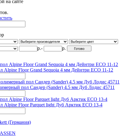
тов.
стить
ор
р.-
р.
 Alpine Floor Grand Sequoia 4 мм Дейнтри ECO 11-12
имерный пол Сандер (Sander) 4.5 мм Дуб Лодис 45711
Alpine Floor Parquet light Дуб Арктик ЕСО 13-4