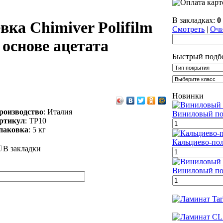
В закладках:
0
ка Chimiver Polifilm
Смотреть
|
Очи
 основе ацетата
Быстрый подб
Новинки
роизводство
: Италия
Виниловый пол
ртикул
: TP10
паковка
: 5 кг
Кальциево-пол
В закладки
Виниловый пол 