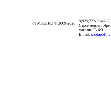
Паркетная доска
,
ламинат
,
8(925)772-36-47
8(
массивная доска
от МодаПол © 2009-2026
Строительная Ярм
магазин Г- 6/9
E-mail:
modapol@ya