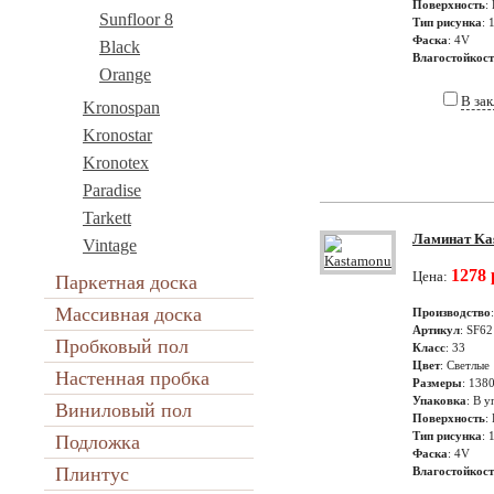
Поверхность
:
Sunfloor 8
Тип рисунка
: 
Фаска
: 4V
Black
Влагостойкос
Orange
В за
Kronospan
Kronostar
Kronotex
Paradise
Tarkett
Ламинат Kas
Vintage
1278 
Цена:
Паркетная доска
Массивная доска
Производство
Артикул
: SF62
Пробковый пол
Класс
: 33
Цвет
: Светлые
Настенная пробка
Размеры
: 138
Упаковка
: В у
Виниловый пол
Поверхность
:
Тип рисунка
: 
Подложка
Фаска
: 4V
Плинтус
Влагостойкос