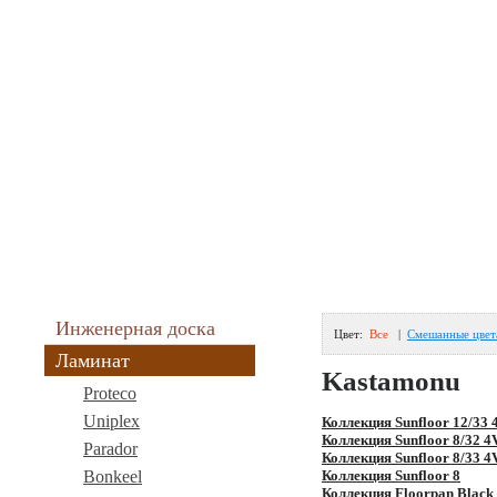
Главная
|
Доставка и оплата
|
Вопрос-Ответ
|
Контакты
Modapol
Теле
8(
Интернет-магазин ламината и напольных покрытий
8(
Зак
В вашей корзине:
0 позиций
E-ma
0 рублей
Режи
и вы
Инженерная доска
Цвет:
Все
|
Смешанные цвет
Ламинат
Kastamonu
Proteco
Uniplex
Коллекция Sunfloor 12/33 
Коллекция Sunfloor 8/32 4
Parador
Коллекция Sunfloor 8/33 4
Bonkeel
Коллекция Sunfloor 8
Коллекция Floorpan Black