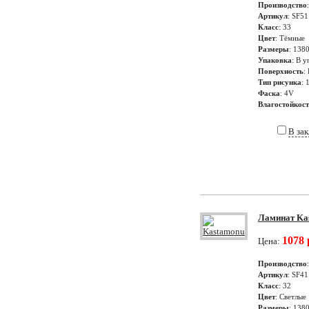
Производство
Артикул
: SF51
Класс
: 33
Цвет
: Тёмные
Размеры
: 138
Упаковка
: В у
Поверхность
:
Тип рисунка
: 
Фаска
: 4V
Влагостойкос
В за
Ламинат Kas
1078 
Цена:
Производство
Артикул
: SF41
Класс
: 32
Цвет
: Светлые
Размеры
: 138