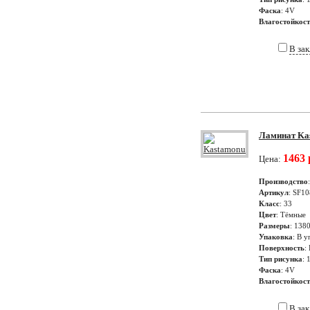
Фаска
: 4V
Влагостойкос
В за
Ламинат Kas
1463 
Цена:
Производство
Артикул
: SF10
Класс
: 33
Цвет
: Тёмные
Размеры
: 138
Упаковка
: В у
Поверхность
:
Тип рисунка
: 
Фаска
: 4V
Влагостойкос
В за