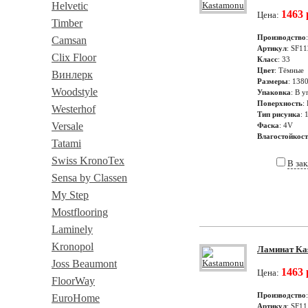
Helvetic
1463 
Цена:
Timber
Производство
Camsan
Артикул
: SF11
Clix Floor
Класс
: 33
Цвет
: Тёмные
Винлерк
Размеры
: 138
Woodstyle
Упаковка
: В у
Поверхность
:
Westerhof
Тип рисунка
: 
Versale
Фаска
: 4V
Влагостойкос
Tatami
Swiss KronoTex
В за
Sensa by Classen
My Step
Mostflooring
Laminely
Kronopol
Ламинат Kas
Joss Beaumont
1463 
Цена:
FloorWay
Производство
EuroHome
Артикул
: SF11