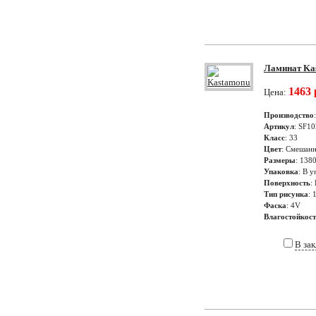
Ламинат Kas
1463 
Цена:
Производство
Артикул
: SF10
Класс
: 33
Цвет
: Смешанн
Размеры
: 138
Упаковка
: В у
Поверхность
:
Тип рисунка
: 
Фаска
: 4V
Влагостойкос
В за