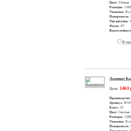
Цвет
: Тёмные
Размеры
: 138
Упаковка
: В у
Поверхность
:
Тип рисунка
: 
Фаска
: 4V
Влагостойкос
В за
Ламинат Kas
1463 
Цена:
Производство
Артикул
: SF10
Класс
: 33
Цвет
: Светлые
Размеры
: 138
Упаковка
: В у
Поверхность
:
Тип рисунка
: 