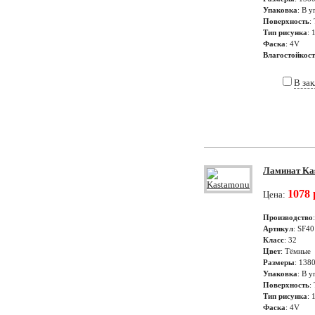
Упаковка
: В у
Поверхность
:
Тип рисунка
: 
Фаска
: 4V
Влагостойкос
В за
Ламинат Kas
1078 
Цена:
Производство
Артикул
: SF40
Класс
: 32
Цвет
: Тёмные
Размеры
: 138
Упаковка
: В у
Поверхность
:
Тип рисунка
: 
Фаска
: 4V