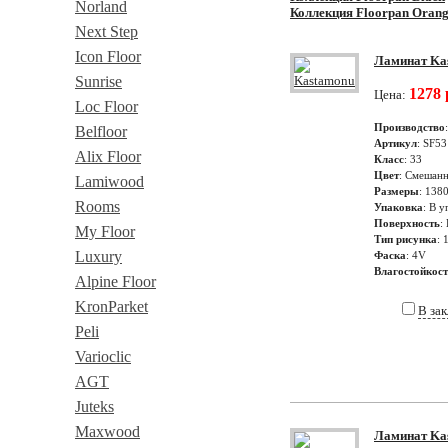
Norland
Коллекция Floorpan Oran
Next Step
Icon Floor
Ламинат Kas
Sunrise
1278 
Цена:
Loc Floor
Производство
Belfloor
Артикул
: SF53
Alix Floor
Класс
: 33
Цвет
: Смешанн
Lamiwood
Размеры
: 138
Rooms
Упаковка
: В у
Поверхность
:
My Floor
Тип рисунка
: 
Luxury
Фаска
: 4V
Влагостойкос
Alpine Floor
KronParket
В за
Peli
Varioclic
AGT
Juteks
Maxwood
Ламинат Kas