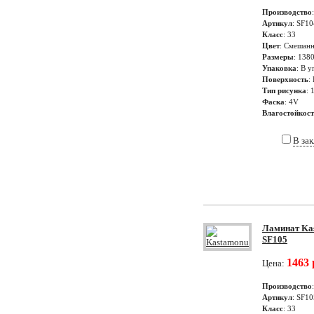
Производство
Артикул
: SF10
Класс
: 33
Цвет
: Смешанн
Размеры
: 138
Упаковка
: В у
Поверхность
:
Тип рисунка
: 
Фаска
: 4V
Влагостойкос
В за
Ламинат Kas
SF105
1463 
Цена:
Производство
Артикул
: SF10
Класс
: 33