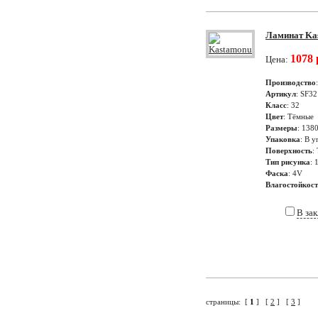
Ламинат Kas
1078 
Цена:
Производство
Артикул
: SF32
Класс
: 32
Цвет
: Тёмные
Размеры
: 138
Упаковка
: В у
Поверхность
:
Тип рисунка
: 
Фаска
: 4V
Влагостойкос
В за
страницы: [
1
] [
2
] [
3
]