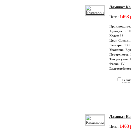
Ламинат Kas
1463 
Цена:
Производство
Артикул
: SF10
Класс
: 33
Цвет
: Смешанн
Размеры
: 138
Упаковка
: В у
Поверхность
:
Тип рисунка
: 
Фаска
: 4V
Влагостойкос
В за
Ламинат Kas
1463 
Цена: