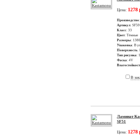
1278 
Цена:
Производство
Артикул
: SF59
Класс
: 33
Цвет
: Тёмные
Размеры
: 138
Упаковка
: В у
Поверхность
:
Тип рисунка
: 
Фаска
: 4V
Влагостойкос
В за
Ламинат Kas
SF51
1278 
Цена: