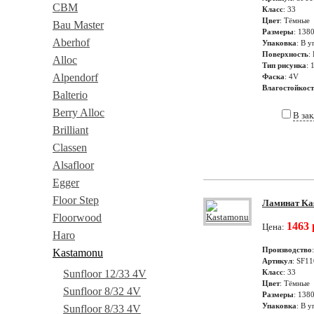
CBM
Класс
: 33
Цвет
: Тёмные
Bau Master
Размеры
: 138
Aberhof
Упаковка
: В у
Поверхность
:
Alloc
Тип рисунка
: 
Alpendorf
Фаска
: 4V
Влагостойкос
Balterio
Berry Alloc
В за
Brilliant
Classen
Alsafloor
Egger
Floor Step
Ламинат Kas
Floorwood
1463 
Цена:
Haro
Производство
Kastamonu
Артикул
: SF11
Sunfloor 12/33 4V
Класс
: 33
Цвет
: Тёмные
Sunfloor 8/32 4V
Размеры
: 138
Упаковка
: В у
Sunfloor 8/33 4V