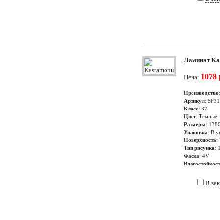
Ламинат Kas
1078 
Цена:
Производство
Артикул
: SF31
Класс
: 32
Цвет
: Тёмные
Размеры
: 138
Упаковка
: В у
Поверхность
:
Тип рисунка
: 
Фаска
: 4V
Влагостойкос
В за