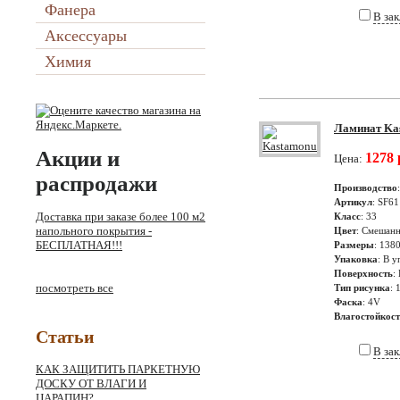
Фанера
В за
Аксессуары
Химия
Ламинат Kas
Акции и
1278 
Цена:
распродажи
Производство
Артикул
: SF61
Доставка при заказе более 100 м2
Класс
: 33
напольного покрытия -
Цвет
: Смешанн
БЕСПЛАТНАЯ!!!
Размеры
: 138
Упаковка
: В у
Поверхность
:
посмотреть все
Тип рисунка
: 
Фаска
: 4V
Влагостойкос
Статьи
В за
КАК ЗАЩИТИТЬ ПАРКЕТНУЮ
ДОСКУ ОТ ВЛАГИ И
ЦАРАПИН?