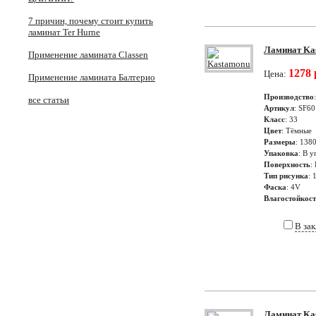
7 причин, почему стоит купить
ламинат Ter Hurne
Ламинат Kas
Применение ламината Classen
1278 
Цена:
Применение ламината Балтерио
Производство
все статьи
Артикул
: SF60
Класс
: 33
Цвет
: Тёмные
Размеры
: 138
Упаковка
: В у
Поверхность
:
Тип рисунка
: 
Фаска
: 4V
Влагостойкос
В за
Ламинат Kas