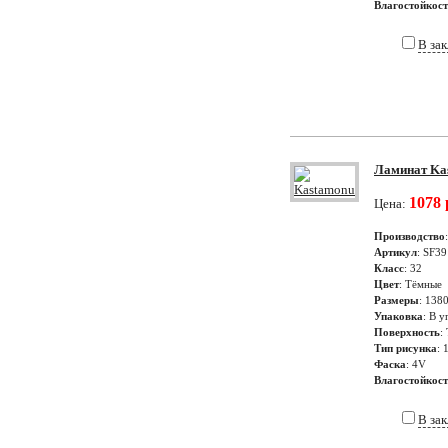
Влагостойкос
В за
Ламинат Kas
1078 
Цена:
Производство
Артикул
: SF39
Класс
: 32
Цвет
: Тёмные
Размеры
: 138
Упаковка
: В у
Поверхность
:
Тип рисунка
: 
Фаска
: 4V
Влагостойкос
В за