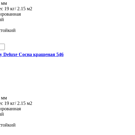
8 мм
ес 19 кг/ 2.15 м2
рированная
ый
стойкий
ity Deluxe Сосна крашеная 546
8 мм
ес 19 кг/ 2.15 м2
рированная
ый
стойкий