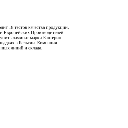
одит 18 тестов качества продукции,
ации Европейских Производителей
Купить ламинат марки Балтерио
ощадках в Бельгии. Компания
енных линий и склада.