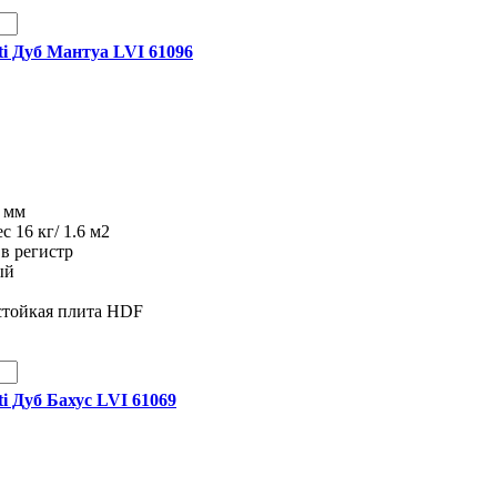
ti Дуб Мантуа LVI 61096
8 мм
ес 16 кг/ 1.6 м2
 в регистр
ый
стойкая плита HDF
ti Дуб Бахус LVI 61069