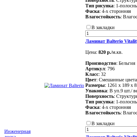
Поверхность
: Структу
Тип рисунка
: 1-полосн
Фаска
: 4-х сторонняя
Влагостойкость
: Влаго
В закладки
Ламинат Balterio Vital
Цена:
820 р.
/м.кв.
Производство
: Бельгия
Артикул
: 796
Класс
: 32
Цвет
: Смешанные цвета
Размеры
: 1261 х 189 х 
Упаковка
: В уп.9 шт./ в
Поверхность
: Структу
Тип рисунка
: 1-полосн
Фаска
: 4-х сторонняя
Влагостойкость
: Влаго
В закладки
Инженерная
доска