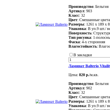
Производство
: Бельгия
Артикул
: 903
Класс
: 32
Цвет
: Смешанные цвета
Размеры
: 1261 х 189 х 
Упаковка
: В уп.9 шт./ в
Поверхность
: Структу
Тип рисунка
: 1-полосн
Фаска
: 4-х сторонняя
Влагостойкость
: Влаго
В закладки
Ламинат Balterio Vital
Цена:
820 р.
/м.кв.
Производство
: Бельгия
Артикул
: 902
Класс
: 32
Цвет
: Смешанные цвета
Размеры
: 1261 х 189 х 
Упаковка
: В уп.9 шт./ в