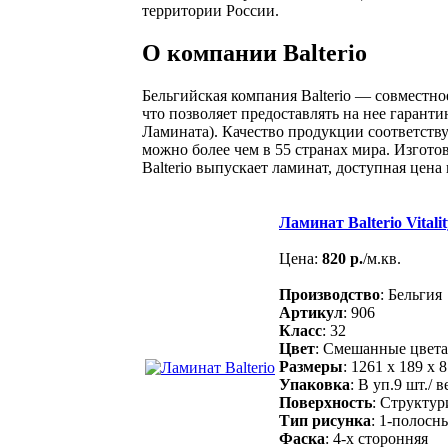
территории России.
О компании Balterio
Бельгийская компания Balterio — совместное
что позволяет предоставлять на нее гарант
Ламината). Качество продукции соответств
можно более чем в 55 странах мира. Изгот
Balterio выпускает ламинат, доступная цен
Ламинат Balterio Vitali
Цена:
820 р.
/м.кв.
Производство
: Бельгия
Артикул
: 906
Класс
: 32
Цвет
: Смешанные цвета
Размеры
: 1261 х 189 х 
Упаковка
: В уп.9 шт./ в
Поверхность
: Структу
Тип рисунка
: 1-полосн
Фаска
: 4-х сторонняя