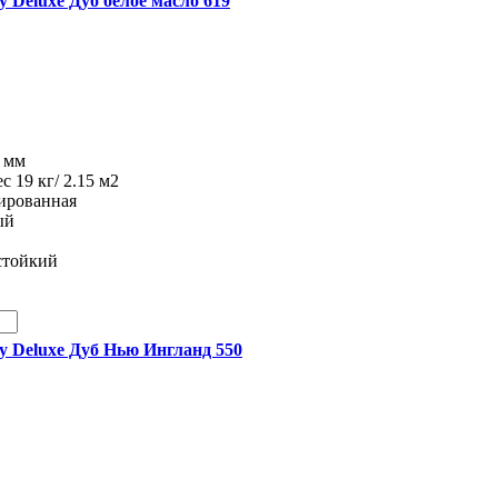
ty Deluxe Дуб белое масло 619
8 мм
ес 19 кг/ 2.15 м2
рированная
ый
стойкий
ity Deluxe Дуб Нью Ингланд 550