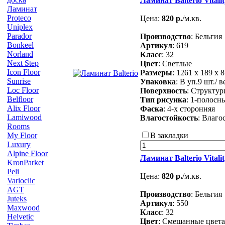
Ламинат Balterio Vitali
Ламинат
Proteco
Цена:
820 р.
/м.кв.
Uniplex
Parador
Производство
: Бельгия
Bonkeel
Артикул
: 619
Norland
Класс
: 32
Next Step
Цвет
: Светлые
Icon Floor
Размеры
: 1261 х 189 х 
Sunrise
Упаковка
: В уп.9 шт./ в
Loc Floor
Поверхность
: Структу
Belfloor
Тип рисунка
: 1-полосн
Alix Floor
Фаска
: 4-х сторонняя
Lamiwood
Влагостойкость
: Влаго
Rooms
В закладки
My Floor
Luxury
Alpine Floor
Ламинат Balterio Vital
KronParket
Peli
Цена:
820 р.
/м.кв.
Varioclic
AGT
Производство
: Бельгия
Juteks
Артикул
: 550
Maxwood
Класс
: 32
Helvetic
Цвет
: Смешанные цвета