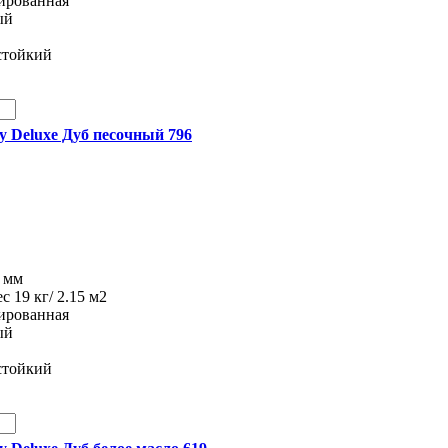
рированная
ый
стойкий
ity Deluxe Дуб песочный 796
8 мм
ес 19 кг/ 2.15 м2
рированная
ый
стойкий