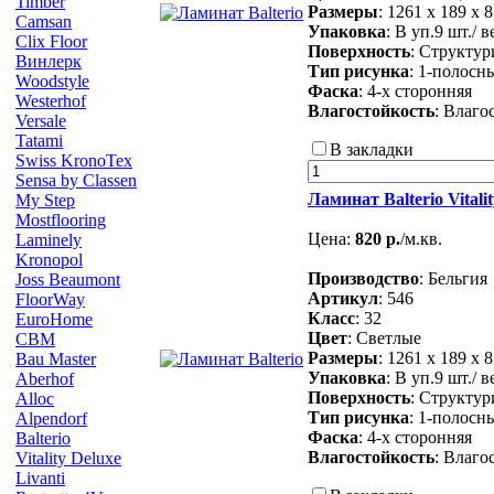
Timber
Размеры
: 1261 х 189 х 
Camsan
Упаковка
: В уп.9 шт./ в
Clix Floor
Поверхность
: Структу
Винлерк
Тип рисунка
: 1-полосн
Woodstyle
Фаска
: 4-х сторонняя
Westerhof
Влагостойкость
: Влаго
Versale
Tatami
В закладки
Swiss KronoTex
Sensa by Classen
Ламинат Balterio Vital
My Step
Mostflooring
Цена:
820 р.
/м.кв.
Laminely
Kronopol
Производство
: Бельгия
Joss Beaumont
Артикул
: 546
FloorWay
Класс
: 32
EuroHome
Цвет
: Светлые
CBM
Размеры
: 1261 х 189 х 
Bau Master
Упаковка
: В уп.9 шт./ в
Aberhof
Поверхность
: Структу
Alloc
Тип рисунка
: 1-полосн
Alpendorf
Фаска
: 4-х сторонняя
Balterio
Влагостойкость
: Влаго
Vitality Deluxe
Livanti