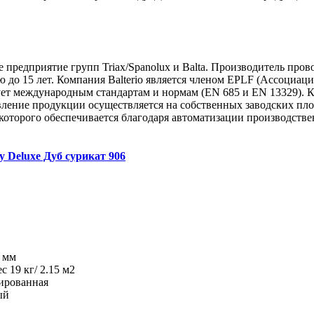
 предприятие групп Triax/Spanolux и Balta. Производитель пров
ию до 15 лет. Компания Balterio является членом EPLF (Ассоци
ует международным стандартам и нормам (EN 685 и EN 13329). 
овление продукции осуществляется на собственных заводских пл
а которого обеспечивается благодаря автоматизации производств
ty Deluxe Дуб сурикат 906
8 мм
ес 19 кг/ 2.15 м2
рированная
ый