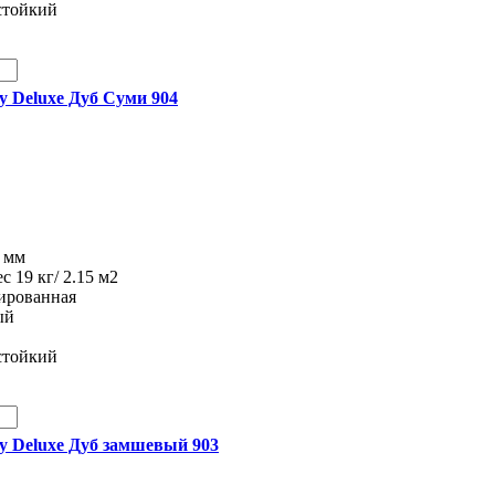
стойкий
ty Deluxe Дуб Суми 904
8 мм
ес 19 кг/ 2.15 м2
рированная
ый
стойкий
ity Deluxe Дуб замшевый 903