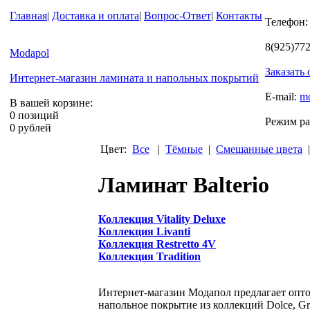
Главная
|
Доставка и оплата
|
Вопрос-Ответ
|
Контакты
Телефон:
8(925)77
Modapol
Заказать
Интернет-магазин ламината и напольных покрытий
E-mail:
m
В вашей корзине:
0 позиций
Режим ра
0 рублей
Цвет:
Все
|
Тёмные
|
Смешанные цвета
Ламинат Balterio
Коллекция Vitality Deluxe
Коллекция Livanti
Коллекция Restretto 4V
Коллекция Tradition
Интернет-магазин
Модапол предлагает опто
напольное покрытие из коллекций Dolce, Gra