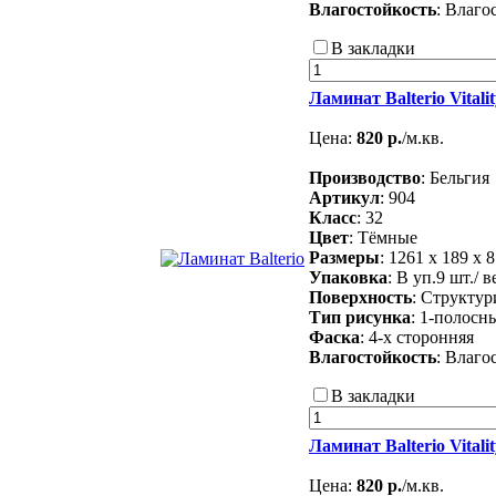
Влагостойкость
: Влаго
В закладки
Ламинат Balterio Vitali
Цена:
820 р.
/м.кв.
Производство
: Бельгия
Артикул
: 904
Класс
: 32
Цвет
: Тёмные
Размеры
: 1261 х 189 х 
Упаковка
: В уп.9 шт./ в
Поверхность
: Структу
Тип рисунка
: 1-полосн
Фаска
: 4-х сторонняя
Влагостойкость
: Влаго
В закладки
Ламинат Balterio Vital
Цена:
820 р.
/м.кв.