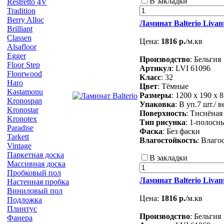
В закладки
Restretto 4V
Tradition
Berry Alloc
Ламинат Balterio Livan
Brilliant
Classen
Цена:
1816 р.
/м.кв
Alsafloor
Egger
Производство
: Бельгия
Floor Step
Артикул
: LVI 61096
Floorwood
Класс
: 32
Haro
Цвет
: Тёмные
Kastamonu
Размеры
: 1200 х 190 х 
Kronospan
Упаковка
: В уп.7 шт./ в
Kronostar
Поверхность
: Тиснёная
Kronotex
Тип рисунка
: 1-полосн
Paradise
Фаска
: Без фаски
Tarkett
Влагостойкость
: Влаго
Vintage
Паркетная доска
В закладки
Массивная доска
Пробковый пол
Ламинат Balterio Livan
Настенная пробка
Виниловый пол
Цена:
1816 р.
/м.кв
Подложка
Плинтус
Производство
: Бельгия
Фанера