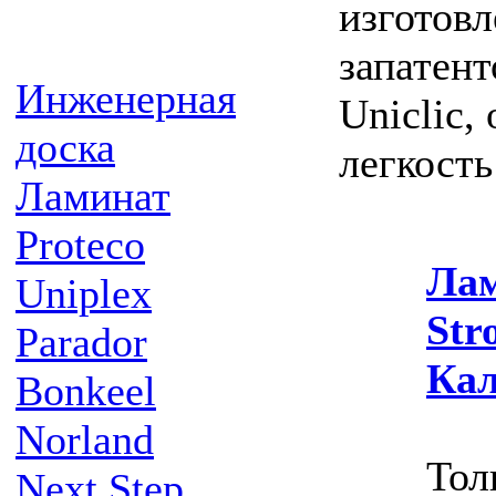
изготов
запатен
Инженерная
Uniclic,
доска
легкость
Ламинат
Proteco
Лам
Uniplex
Str
Parador
Ка
Bonkeel
Norland
Тол
Next Step