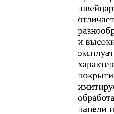
швейцар
отличае
разнооб
и высок
эксплуа
характе
покрыти
имитируе
обработ
панели и