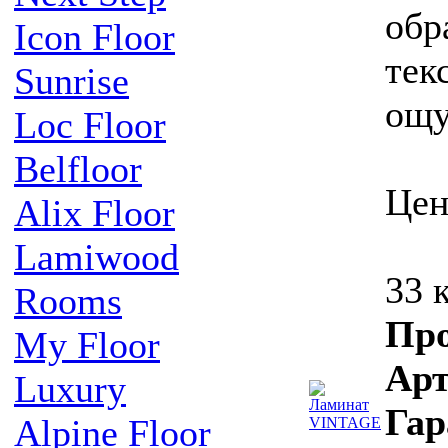
обр
Icon Floor
тек
Sunrise
ощу
Loc Floor
Belfloor
Цен
Alix Floor
Lamiwood
33 
Rooms
Про
My Floor
Ар
Luxury
Гар
Alpine Floor