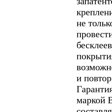
запатен
креплени
не тольк
провест
бесклее
покрытия
возможн
и повтор
Гарантия
маркой 
составля