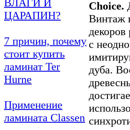
ВЛАГИ И
Choice.
Д
ЦАРАПИН?
Винтаж 
декоров
7 причин, почему
с неодно
стоит купить
имитиру
ламинат Ter
дуба. В
Hurne
древесн
достигае
Применение
использ
ламината Classen
синхроти