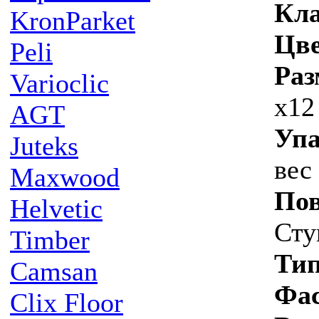
Кла
KronParket
Цв
Peli
Ра
Varioclic
х12
AGT
Упа
Juteks
вес
Maxwood
Пов
Helvetic
Сту
Timber
Тип
Camsan
Фа
Clix Floor