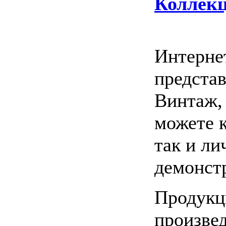
Коллекц
Интерне
предста
Винтаж,
можете 
так и ли
демонст
Продукци
произвед