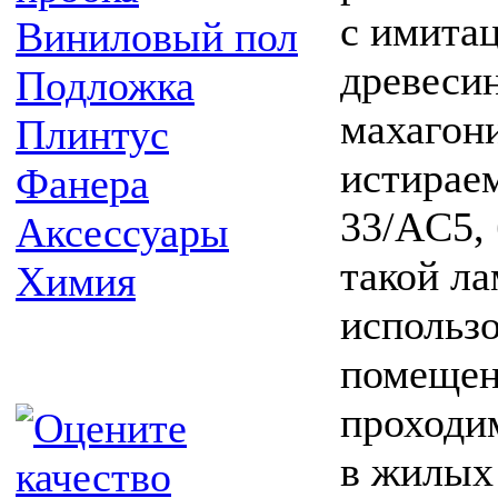
с имита
Виниловый пол
древесин
Подложка
махагони
Плинтус
истирае
Фанера
33/AC5, 
Аксессуары
такой л
Химия
использ
помещен
проходи
в жилых