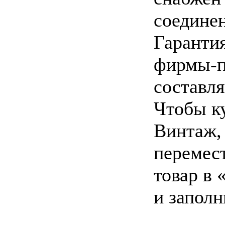
соединен
Гаранти
фирмы-п
составля
Чтобы к
Винтаж,
перемес
товар в 
и заполн