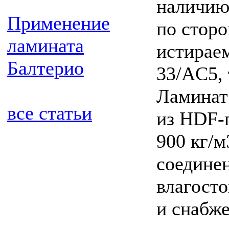
наличию
Применение
по сторо
ламината
истирае
Балтерио
33/AC5,
Ламинат
все статьи
из
HDF-
900 кг/м
соедине
влагост
и снабж