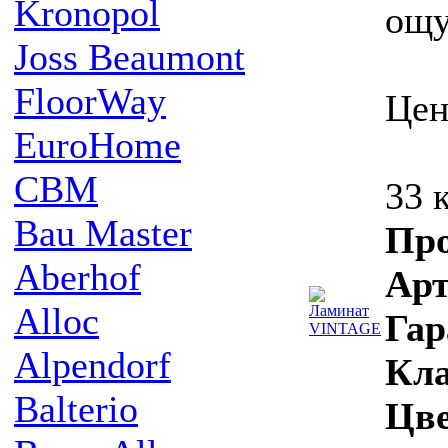
Kronopol
ощу
Joss Beaumont
FloorWay
Цен
EuroHome
CBM
33 
Bau Master
Про
Aberhof
Ар
Alloc
Гар
Alpendorf
Кла
Balterio
Цв