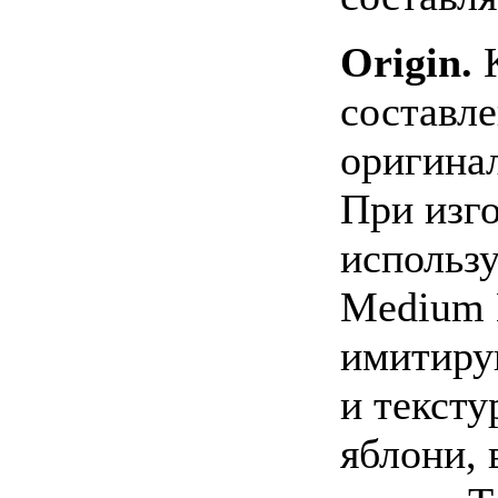
Origin.
К
составле
оригина
При изг
использ
Medium 
имитиру
и тексту
яблони,