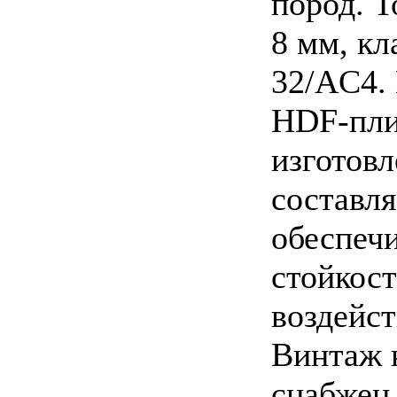
пород. 
8 мм, к
32/AC4.
HDF-пл
изготовл
составля
обеспеч
стойкос
воздейс
Винтаж 
снабжен