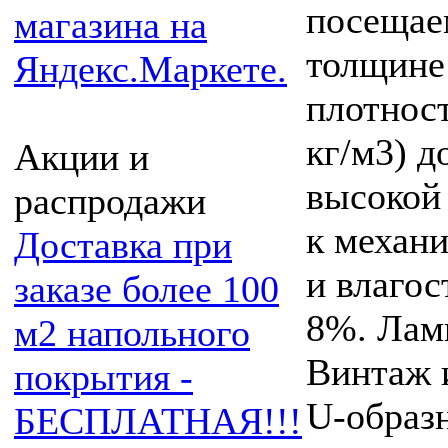
посещае
толщине
плотнос
кг/м3) д
Акции и
высокой
распродажи
к механ
Доставка при
и влаго
заказе более 100
8%. Лам
м2 напольного
Винтаж 
покрытия -
U-образ
БЕСПЛАТНАЯ!!!