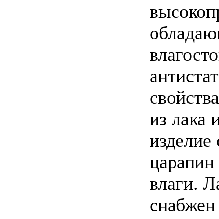
высокоп
облада
влагост
антиста
свойств
из лака 
изделие 
царапин 
влаги. 
снабжен