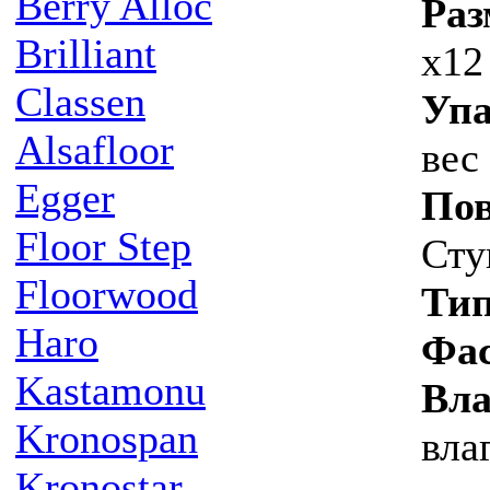
Berry Alloc
Ра
Brilliant
х12
Classen
Упа
Alsafloor
вес
Egger
Пов
Floor Step
Сту
Floorwood
Тип
Haro
Фа
Kastamonu
Вла
Kronospan
вла
Kronostar