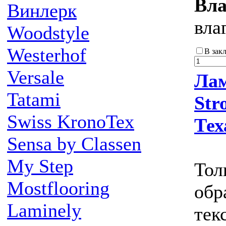
Вла
Винлерк
вла
Woodstyle
Westerhof
В зак
Versale
Лам
Tatami
Str
Swiss KronoTex
Тех
Sensa by Classen
My Step
Тол
Mostflooring
обр
Laminely
тек