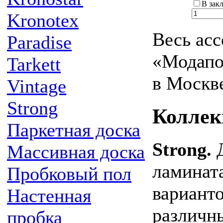
В зак
Kronotex
Весь ас
Paradise
«Модапо
Tarkett
в Москв
Vintage
Strong
Коллек
Паркетная доска
Strong.
Д
Массивная доска
ламинат
Пробковый пол
варианто
Настенная
различн
пробка