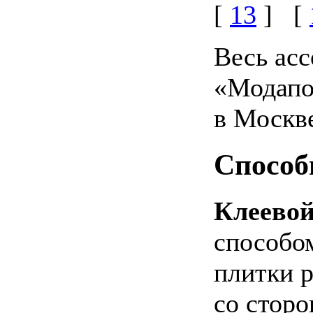
[
13
] [
Весь ас
«Модапо
в Москв
Способ
Клеевой
способо
плитки 
со сторо