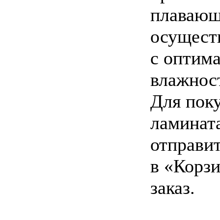
плавающ
осуществ
с оптим
влажнос
Для пок
ламинат
отправит
в «Корз
заказ.