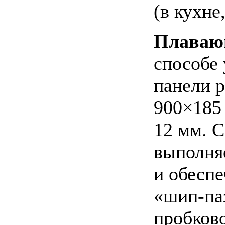
(в кухне
Плаваю
способе
панели 
900×185
12 мм. 
выполня
и обеспе
«шип-па
пробков