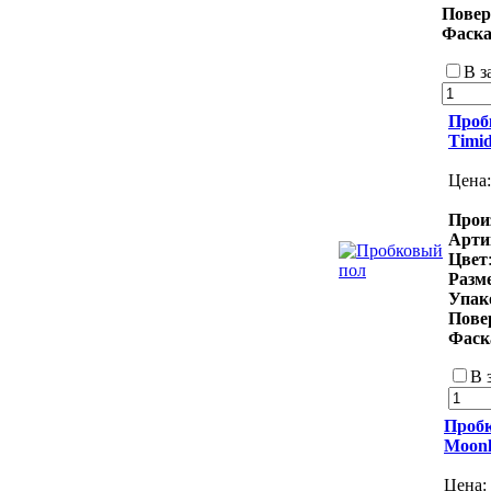
Повер
Фаск
В з
Пробк
Timi
Цена
Прои
Арти
Цвет
Разм
Упак
Пове
Фаск
В 
Пробк
Moonl
Цена: