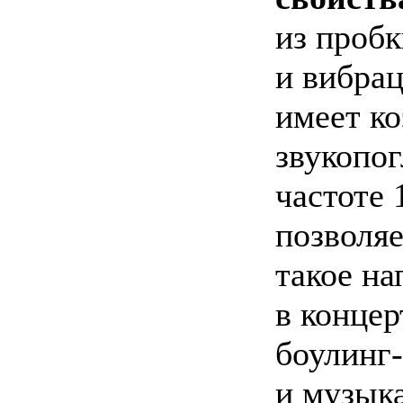
из проб
и вибра
имеет к
звукопог
частоте 
позволяе
такое н
в концер
боулинг
и музык