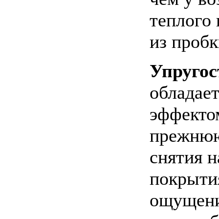
теплого 
из пробк
Упругос
обладае
эффекто
прежнюю
снятия н
покрыти
ощущени