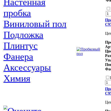
Настенная
Фа
пробка
Про
Виниловый пол
C9
Подложка
Це
Пр
Плинтус
Ар
Цв
Фанера
Ра
Уп
Аксессуары
По
Фа
Химия
Пр
C9
Це