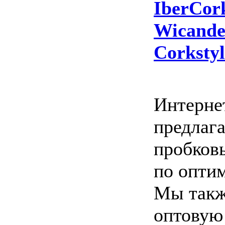
IberCor
Wicande
Corkstyl
Интерне
предлага
пробков
по опти
Мы такж
оптовую