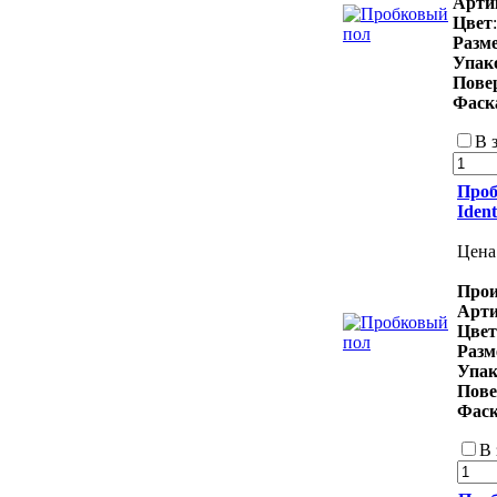
Арти
Цвет
Разм
Упак
Пове
Фаск
В 
Проб
Iden
Цена
Прои
Арт
Цвет
Раз
Упак
Пове
Фас
В 