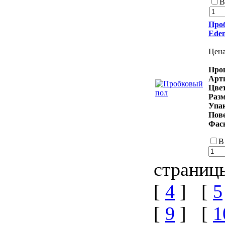
В
Проб
Ede
Цен
Про
Арт
Цве
Раз
Упа
Пов
Фас
В
страниц
[
4
] [
5
[
9
] [
1