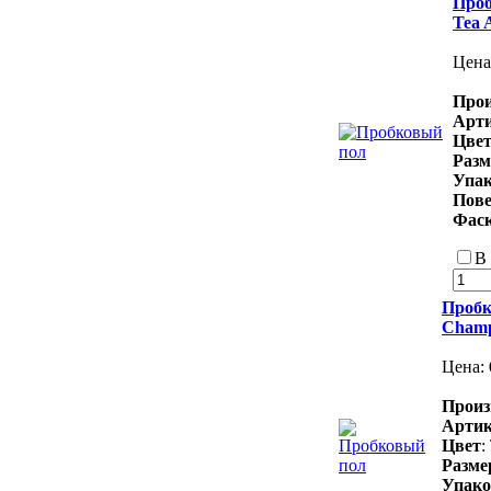
Проб
Tea 
Цена
Прои
Арт
Цве
Раз
Упа
Пове
Фас
В
Пробк
Champ
Цена:
Произ
Арти
Цвет
:
Разм
Упако