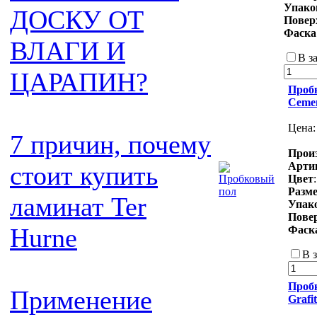
Упако
ДОСКУ ОТ
Повер
Фаска
ВЛАГИ И
В з
ЦАРАПИН?
Пробк
Ceme
Цена
7 причин, почему
Прои
Арти
стоит купить
Цвет
Разм
ламинат Ter
Упак
Пове
Hurne
Фаск
В 
Пробк
Применение
Grafi