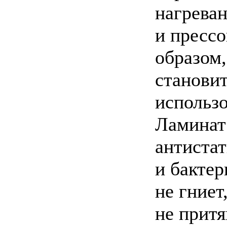
нагреван
и прессо
образом,
станови
использо
Ламинат
антиста
и бактер
не гниет
не притя