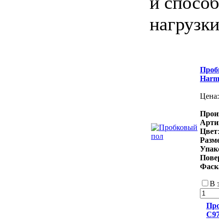
и спосо
нагрузки
Пробк
Harm
Цена
Прои
Арти
Цвет
Разм
Упак
Пове
Фаск
В 
Про
C9