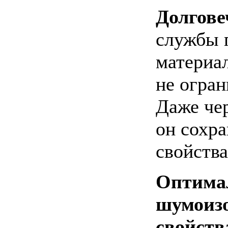
Долгове
службы 
материа
не огран
Даже чер
он сохра
свойства
Оптима
шумоиз
свойств