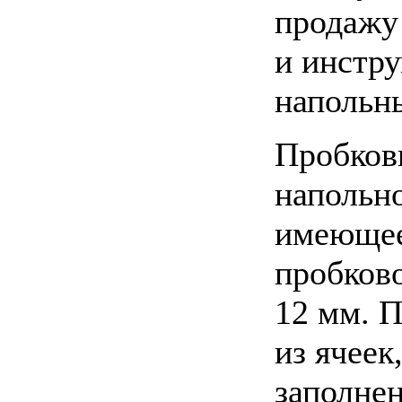
продажу
и инстру
напольн
Пробков
напольн
имеющее
пробково
12 мм. 
из ячеек
заполне