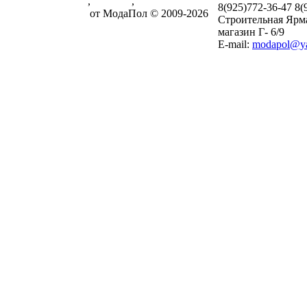
Паркетная доска
,
ламинат
,
8(925)772-36-47
8(
массивная доска
от МодаПол © 2009-2026
Строительная Ярм
магазин Г- 6/9
E-mail:
modapol@ya