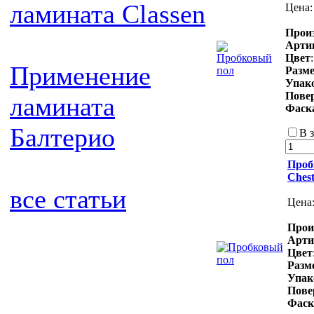
ламината Classen
Цена
Прои
Арти
Цвет
Применение
Разм
Упак
Пове
ламината
Фаск
Балтерио
В 
Проб
Ches
все статьи
Цена
Прои
Арти
Цвет
Разм
Упак
Пове
Фаск