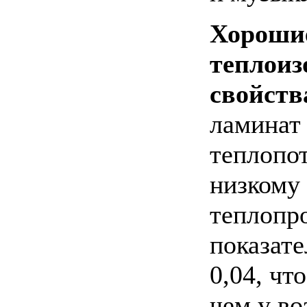
Хороши
теплои
свойств
ламинат 
теплопот
низкому
теплопр
показате
0,04, чт
чем у во