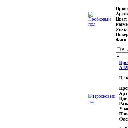
Произ
Арти
Цвет
Разм
Упак
Повер
Фаск
В з
Проб
AJ2
Цен
Про
Арт
Цве
Раз
Упа
Пов
Фас