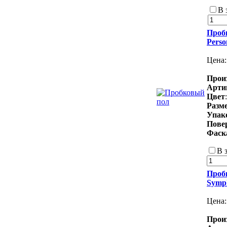
В 
Пробк
Perso
Цена
Прои
Арти
Цвет
Разм
Упак
Пове
Фаск
В 
Пробк
Symp
Цена
Прои