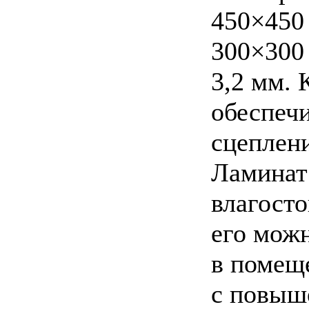
450×450
300×300
3,2 мм. 
обеспеч
сцеплени
Ламинат
влагост
его можн
в помещ
с повыш