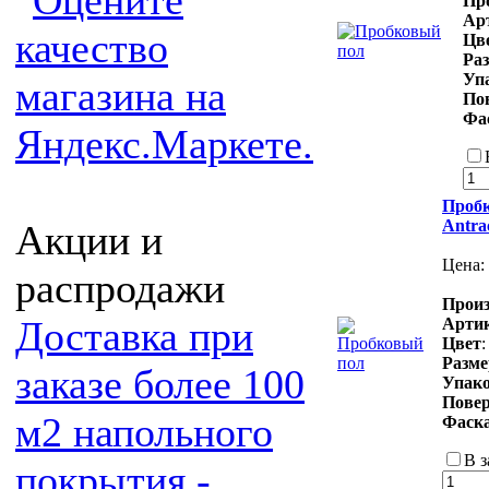
Пр
Ар
Цв
Ра
Уп
По
Фа
Пробк
Antra
Акции и
Цена:
распродажи
Произ
Доставка при
Арти
Цвет
Разм
заказе более 100
Упак
Повер
м2 напольного
Фаск
В з
покрытия -