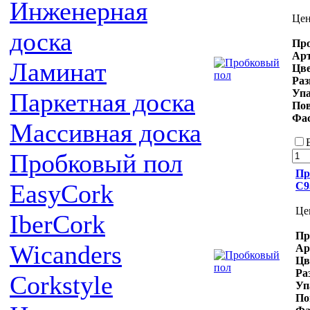
Инженерная
Цен
доска
Про
Ар
Ламинат
Цв
Ра
Уп
Паркетная доска
Пов
Фа
Массивная доска
Пробковый пол
Пр
EasyCork
C9
Це
IberCork
Пр
Wicanders
Ар
Цв
Ра
Corkstyle
Уп
По